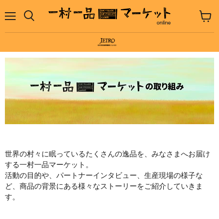
メ
カ
ニ
ー
ュ
ト
ー
を
見
る
世界の村々に眠っているたくさんの逸品を、みなさまへお届け
する一村一品マーケット。
活動の目的や、パートナーインタビュー、生産現場の様子な
ど、商品の背景にある様々なストーリーをご紹介していきま
す。